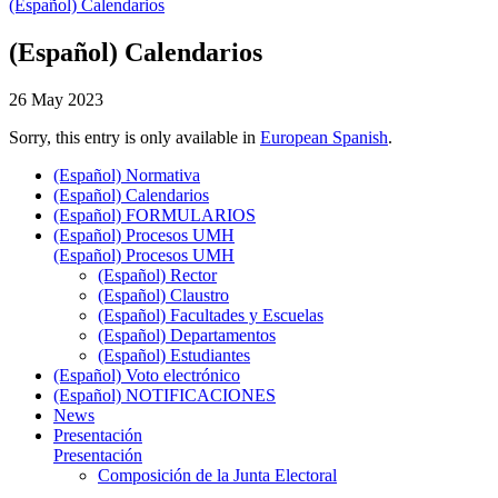
(Español) Calendarios
(Español) Calendarios
26 May 2023
Sorry, this entry is only available in
European Spanish
.
(Español) Normativa
(Español) Calendarios
(Español) FORMULARIOS
(Español) Procesos UMH
(Español) Procesos UMH
(Español) Rector
(Español) Claustro
(Español) Facultades y Escuelas
(Español) Departamentos
(Español) Estudiantes
(Español) Voto electrónico
(Español) NOTIFICACIONES
News
Presentación
Presentación
Composición de la Junta Electoral