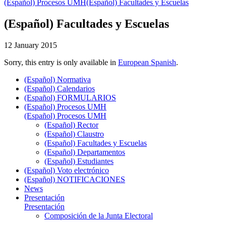
(Español) Procesos UMH
(Español) Facultades y Escuelas
(Español) Facultades y Escuelas
12 January 2015
Sorry, this entry is only available in
European Spanish
.
(Español) Normativa
(Español) Calendarios
(Español) FORMULARIOS
(Español) Procesos UMH
(Español) Procesos UMH
(Español) Rector
(Español) Claustro
(Español) Facultades y Escuelas
(Español) Departamentos
(Español) Estudiantes
(Español) Voto electrónico
(Español) NOTIFICACIONES
News
Presentación
Presentación
Composición de la Junta Electoral