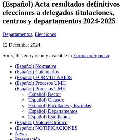
(Español) Acta resultados definitivos
elecciones a delegados titulaciones,
centros y departamentos 2024-2025
Departamentos
,
Elecciones
12 December 2024
Sorry, this entry is only available in
European Spanish
.
(Español) Normativa
(Español) Calendarios
(Español) FORMULARIOS
(Español) Procesos UMH
(Español) Procesos UMH
(Español) Rector
(Español) Claustro
(Español) Facultades y Escuelas
(Español) Departamentos
(Español) Estudiantes
(Español) Voto electrónico
(Español) NOTIFICACIONES
News
Presentación